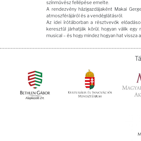
színművész fellépése emelte.
A rendezvény házigazdájaként Makai Gerge
atmoszférájáról és a vendéglátásról.
Az idei írótáborban a résztvevők előadá
keresztül járhatják körül, hogyan válik egy
musical – és hogy mindez hogyan hat vissza a
T