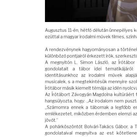
Augusztus 11-én, hétfő délután ünnepélyes k
ezúttal a magyar irodalmi művek filmes, szín
A rendezvénynek hagyományosan a történelmi
különböző pontjairól érkezett írók, szerkesz
A megnyitón L. Simon László, az Írótábo
gondolatait a tábor idei tematikájáról
identitásunkhoz az irodalmi művek alapj
musicalek, s a megtekintésük mennyire szolg
Írótábor másik kiemelt témája az idén nyolc
Az Írótábort Závogyán Magdolna kultúráért f
hangsúlyozta, hogy: „Az irodalom nem pusz
„Számomra ennek a tábornak a legfőbb erős
emlékezetet, miközben érdemben elemzi az ak
jövőt.”
A pohárköszöntőt Bolvári-Takács Gábor, a T
gondolataival megnyitva az est kötetlen