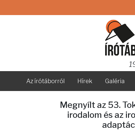
1
Az írótáborról
Hírek
Galéria
Megnyílt az 53. Tok
irodalom és az i
adaptác