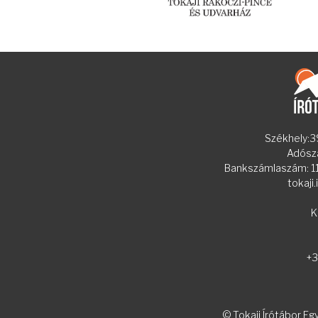
Székhely:39
Adósz
Bankszámlaszám:
tokaji
K
+3
© Tokaji Írótábor Eg