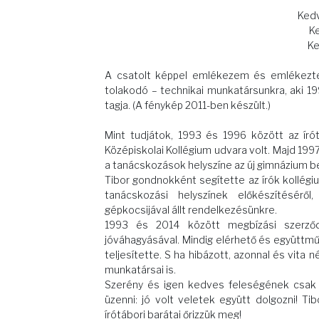
Kedv
Ke
Ke
A csatolt képpel emlékezem és emlékezte
tolakodó – technikai munkatársunkra, aki 199
tagja. (A fénykép 2011-ben készült.)
Mint tudjátok, 1993 és 1996 között az író
Középiskolai Kollégium udvara volt. Majd 1997-
a tanácskozások helyszíne az új gimnázium bel
Tibor gondnokként segítette az írók kollégi
tanácskozási helyszínek előkészítéséről
gépkocsijával állt rendelkezésünkre.
1993 és 2014 között megbízási szerződ
jóváhagyásával. Mindig elérhető és együttmű
teljesítette. S ha hibázott, azonnal és vita n
munkatársai is.
Szerény és igen kedves feleségének csak 
üzenni: jó volt veletek együtt dolgozni! Ti
írótábori barátai őrizzük meg!