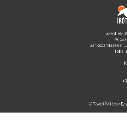
Székhely:39
Adósz
Bankszámlaszám:
tokaji
K
+3
© Tokaji Írótábor Eg