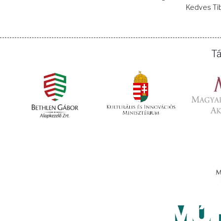
Kedves Tib
T