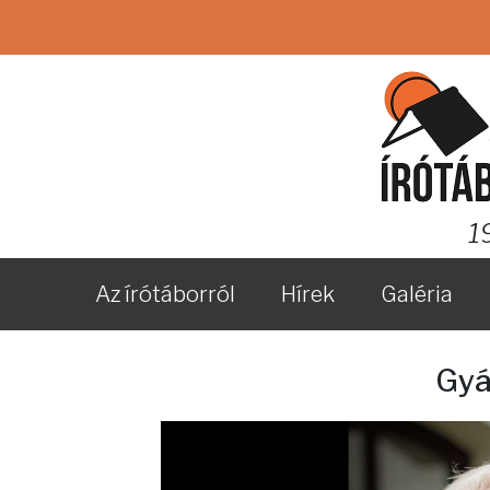
1
Az írótáborról
Hírek
Galéria
Gyá